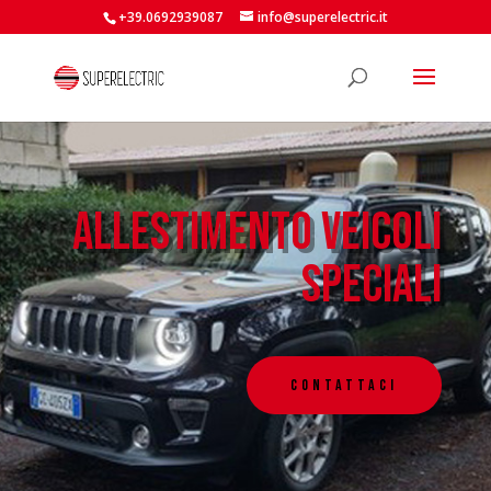
+39.0692939087
info@superelectric.it
Allestimento Veicoli
Speciali
Contattaci